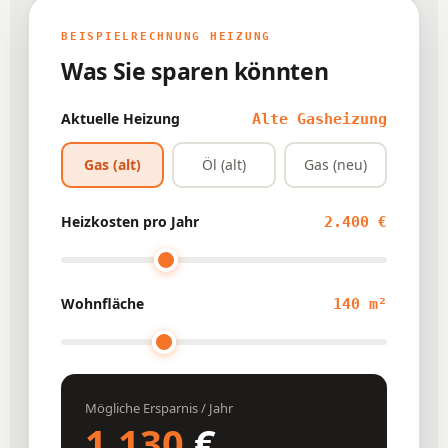
BEISPIELRECHNUNG HEIZUNG
Was Sie sparen könnten
Aktuelle Heizung
Alte Gasheizung
Gas (alt)
Öl (alt)
Gas (neu)
Heizkosten pro Jahr
2.400 €
Wohnfläche
140 m²
Mögliche Ersparnis / Jahr
1.130
€